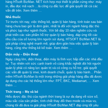
hàng HTsoft BizMan. NET tích hợp mọi thiết bị phần cứng như: máy
in, đầu đọc mã vạch …là công cụ đắc lực để giải quyết tất cả các
vấn đề trên.
Xem thêm …
Nhà thuốc
Từ trước tới nay, việc thống kê, quản lý bán hàng, tính toán sau bán
hàng chưa bao giờ là đơn giản, nhất là đối với ngành hàng đặc thù
và phức tạp như ngành thuốc. Với bề dày 10 năm nghiên cứu và
phát triển các sản phẩm hỗ trợ quản lý bán hàng, đáp ứng tốt các
nhu cầu của số lượng lớn người sử dụng, HTSOFT BizMan.NET là
giải pháp công nghệ mạnh mẽ, giúp đơn giản hóa việc quản lý bán
hàng, cũng như thống kê kế toán.
Xem thêm …
Điện máy – Điện thoại
Ngày càng lớn, điện thoại, điện máy là lĩnh vực hấp dẫn các nhà đầu
tư. Tuy nhiên với sức cạnh tranh vô cùng khắc nghiệt đòi hỏi người
quản lý phải có năng lực quản trị và có công cụ hỗ trợ, giải quyết
các vấn đề quản lý imei, kinh doanh chuỗi, quản lý bảo hành... Phần
mềm HTsoft BizMan là một trong những giải pháp hàng đầu đã được
áp dụng cho các hệ thống lớn như: FPT, BKC, Mediamart, …
Xem
thêm …
Thời trang – Mẹ và bé
Hiểu được đặc thù của ngành thời trang là sự đa dạng về size số,
màu sắc của sản phẩm, tính chất thay đổi theo mode và mùa vụ,
chúng tôi đã đưa ra giải pháp HTsoft BizMan.NET đáp ứng tốt yêu