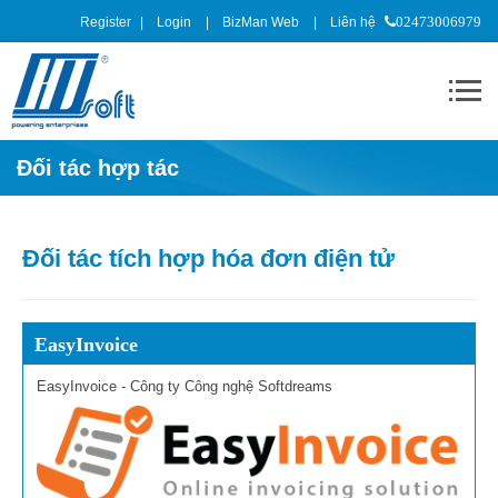
Register
Login
BizMan Web
Liên hệ
02473006979
Đối tác hợp tác
Đối tác tích hợp hóa đơn điện tử
EasyInvoice
EasyInvoice - Công ty Công nghệ Softdreams