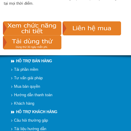
tại mọi thời điểm.
HỖ TRỢ BÁN HÀNG
Tải phần mềm
Tư vấn giải pháp
Mua bản quyền
Hướng dẫn thanh toán
Khách hàng
HỖ TRỢ KHÁCH HÀNG
Câu hỏi thường gặp
Tài liệu hướng dẫn