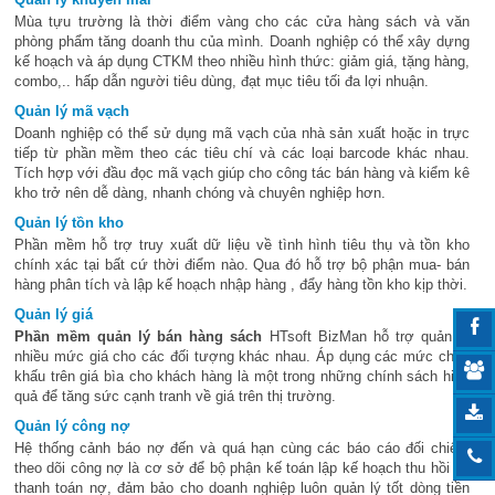
Mùa tựu trường là thời điểm vàng cho các cửa hàng sách và văn
phòng phẩm tăng doanh thu của mình. Doanh nghiệp có thể xây dựng
kế hoạch và áp dụng CTKM theo nhiều hình thức: giảm giá, tặng hàng,
combo,.. hấp dẫn người tiêu dùng, đạt mục tiêu tối đa lợi nhuận.
Quản lý mã vạch
Doanh nghiệp có thể sử dụng mã vạch của nhà sản xuất hoặc in trực
tiếp từ phần mềm theo các tiêu chí và các loại barcode khác nhau.
Tích hợp với đầu đọc mã vạch giúp cho công tác bán hàng và kiểm kê
kho trở nên dễ dàng, nhanh chóng và chuyên nghiệp hơn.
Quản lý tồn kho
Phần mềm hỗ trợ truy xuất dữ liệu về tình hình tiêu thụ và tồn kho
chính xác tại bất cứ thời điểm nào. Qua đó hỗ trợ bộ phận mua- bán
hàng phân tích và lập kế hoạch nhập hàng , đẩy hàng tồn kho kịp thời.
Quản lý giá
Phần mềm quản lý bán hàng sách
HTsoft BizMan hỗ trợ quản lý
nhiều mức giá cho các đối tượng khác nhau. Áp dụng các mức chiết
khấu trên giá bìa cho khách hàng là một trong những chính sách hiệu
quả để tăng sức cạnh tranh về giá trên thị trường.
Quản lý công nợ
Hệ thống cảnh báo nợ đến và quá hạn cùng các báo cáo đối chiếu,
theo dõi công nợ là cơ sở để bộ phận kế toán lập kế hoạch thu hồi và
thanh toán nợ, đảm bảo cho doanh nghiệp luôn quản lý tốt dòng tiền