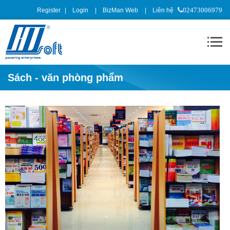
Register
Login
BizMan Web
Liên hệ
02473006979
Sách - văn phòng phẩm