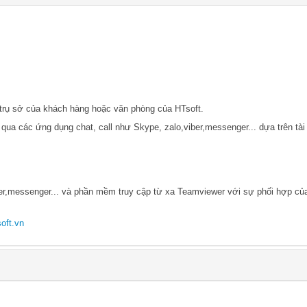
i trụ sở của khách hàng hoặc văn phòng của HTsoft.
qua các ứng dụng chat, call như Skype, zalo,viber,messenger... dựa trên tài 
er,messenger...
và phần mềm truy cập từ xa Teamviewer với sự phối hợp củ
oft.vn