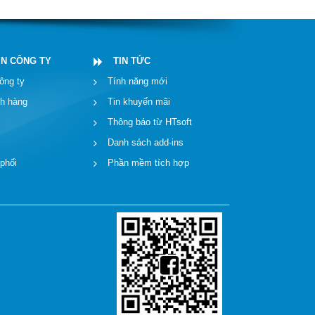
IN CÔNG TY
TIN TỨC
ông ty
Tính năng mới
ch hàng
Tin khuyến mãi
Thông báo từ HTsoft
Danh sách add-ins
 phối
Phần mềm tích hợp