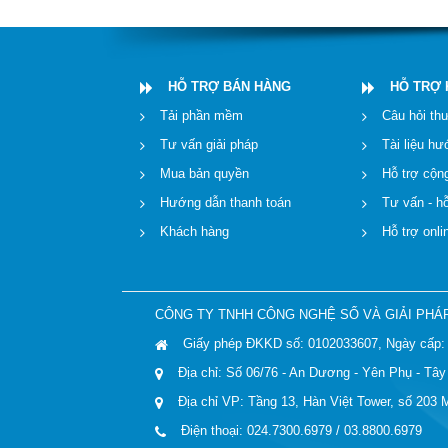
HỖ TRỢ BÁN HÀNG
HỖ TRỢ
Tải phần mềm
Câu hỏi th
Tư vấn giải pháp
Tài liệu h
Mua bản quyền
Hỗ trợ cộn
Hướng dẫn thanh toán
Tư vấn - hỗ
Khách hàng
Hỗ trợ onli
CÔNG TY TNHH CÔNG NGHỆ SỐ VÀ GIẢI PHÁ
Giấy phép ĐKKD số: 0102033607, Ngày cấp: 
Địa chỉ: Số 06/76 - An Dương - Yên Phụ - Tây
Địa chỉ VP: Tầng 13, Hàn Việt Tower, số 203 
Điện thoại: 024.7300.6979 / 03.8800.6979