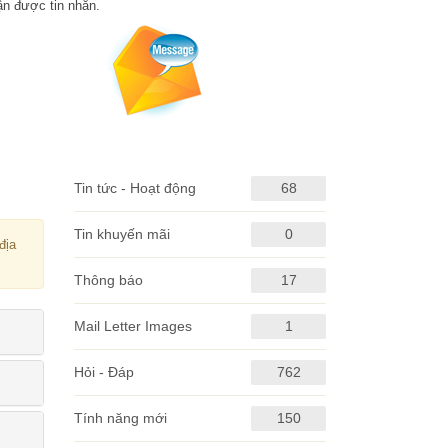
ận được tin nhắn.
Tin tức - Hoạt động
68
Tin khuyến mãi
0
địa
Thông báo
17
Mail Letter Images
1
Hỏi - Đáp
762
Tính năng mới
150