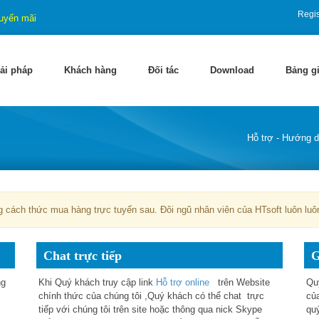
Regis
uyến mãi
ải pháp
Khách hàng
Đối tác
Download
Bảng g
Hỗ trợ - Hướng 
 cách thức mua hàng trực tuyến sau. Đôi ngũ nhân viên của HTsoft luôn luô
Chat trực tiếp
G
ng
Khi Quý khách truy cập link
Hỗ trợ online
trên Website
Qu
chính thức của chúng tôi ,Quý khách
có thể chat trực
của
tiếp với chúng tôi trên site hoặc thông qua nick Skype
qu