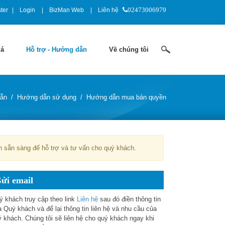
ter
Login
BizMan Web
Liên hệ
02473006979
iá
Hỗ trợ - Hướng dẫn
Về chúng tôi
dẫn
/
Hướng dẫn sử dụng
/
Hướng dẫn mua bản quyền
n sẵn sàng để hỗ trợ và tư vấn cho quý khách.
ửi email
ý khách truy cập theo link
Liên hệ
sau đó điền thông tin
 Quý khách và để lại thông tin liên hệ và nhu cầu của
ý khách. Chúng tôi sẽ liên hệ cho quý khách ngay khi